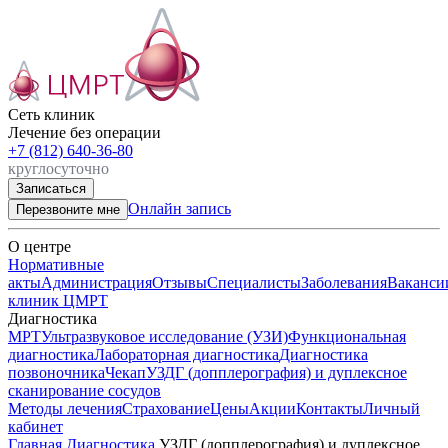
Сеть клиник

Лечение без операции
+7 (812) 640-36-80
круглосуточно
Записаться
Онлайн запись
Перезвоните мне
О центре
Нормативные
акты
Администрация
Отзывы
Специалисты
Заболевания
Ваканси
клиник ЦМРТ
Диагностика
МРТ
Ультразвуковое исследование (УЗИ)
Функциональная
диагностика
Лабораторная диагностика
Диагностика
позвоночника
Чекап
УЗДГ (допплерография) и дуплексное
сканирование сосудов
Методы лечения
Страхование
Цены
Акции
Контакты
Личный
кабинет
Главная
Диагностика
УЗДГ (допплерография) и дуплексное