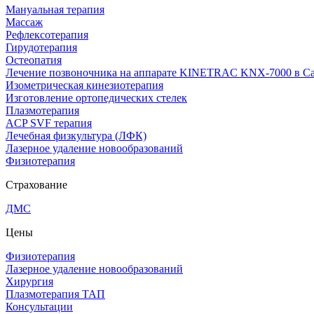
Мануальная терапия
Массаж
Рефлексотерапия
Гирудотерапия
Остеопатия
Лечение позвоночника на аппарате KINETRAC KNX-7000 в Са
Изометрическая кинезиотерапия
Изготовление ортопедических стелек
Плазмотерапия
ACP SVF терапия
Лечебная физкультура (ЛФК)
Лазерное удаление новообразований
Физиотерапия
Страхование
ДМС
Цены
Физиотерапия
Лазерное удаление новообразований
Хирургия
Плазмотерапия ТАП
Консультации