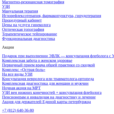
Магнитно-резонансная томография
УЗИ
Мануальная терапия
Иглорефлексотерапия, фармакопунктура, гирудотерапия
Процедурный кабинет
Цены на услуги гинеколога
Оптическая топография
Терапевтическое тейпирование
Функциональная диагностика
Акции
Подарок при выполнении ЭВЛК — консультация флеболога с 
Комплексная забота о женском здоровье
Первичный прием врача общей практики со скидкой
Комплекс «Острая боль»
На все виды УЗИ
Консультация невролога или травматолога-ортопеда
Комплексная диагностика для женщин и мужчин
Ночная акция на МРТ
УЗИ вен нижних конечностей + консультация флеболога
Пенсионерам и инвалидам на диагностику и лечение
Акция для держателей Единой карты петербуржца
+7 (812) 640-36-80