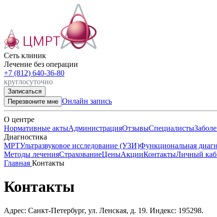
Сеть клиник

Лечение без операции
+7 (812) 640-36-80
круглосуточно
Записаться
Онлайн запись
Перезвоните мне
О центре
Нормативные акты
Администрация
Отзывы
Специалисты
Заболе
Диагностика
МРТ
Ультразвуковое исследование (УЗИ)
Функциональная диагн
Методы лечения
Страхование
Цены
Акции
Контакты
Личный каб
Главная
Контакты
Контакты
Адрес: Санкт-Петербург, ул. Ленская, д. 19. Индекс: 195298.