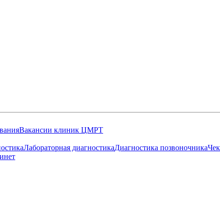
вания
Вакансии клиник ЦМРТ
остика
Лабораторная диагностика
Диагностика позвоночника
Чек
инет