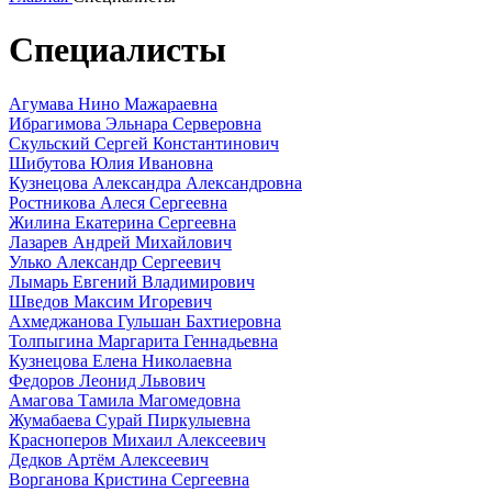
Специалисты
Агумава Нино Мажараевна
Ибрагимова Эльнара Серверовна
Скульский Сергей Константинович
Шибутова Юлия Ивановна
Кузнецова Александра Александровна
Ростникова Алеся Сергеевна
Жилина Екатерина Сергеевна
Лазарев Андрей Михайлович
Улько Александр Сергеевич
Лымарь Евгений Владимирович
Шведов Максим Игоревич
Ахмеджанова Гульшан Бахтиеровна
Толпыгина Маргарита Геннадьевна
Кузнецова Елена Николаевна
Федоров Леонид Львович
Амагова Тамила Магомедовна
Жумабаева Сурай Пиркулыевна
Красноперов Михаил Алексеевич
Дедков Артём Алексеевич
Ворганова Кристина Сергеевна