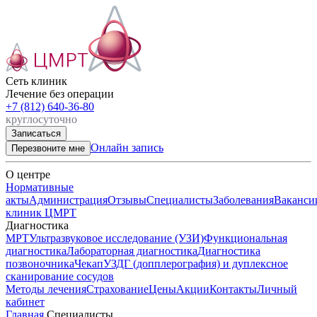
Сеть клиник

Лечение без операции
+7 (812) 640-36-80
круглосуточно
Записаться
Онлайн запись
Перезвоните мне
О центре
Нормативные
акты
Администрация
Отзывы
Специалисты
Заболевания
Ваканси
клиник ЦМРТ
Диагностика
МРТ
Ультразвуковое исследование (УЗИ)
Функциональная
диагностика
Лабораторная диагностика
Диагностика
позвоночника
Чекап
УЗДГ (допплерография) и дуплексное
сканирование сосудов
Методы лечения
Страхование
Цены
Акции
Контакты
Личный
кабинет
Главная
Специалисты