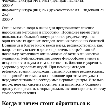
Фармакопунктура (ФП) №11 (препарат пациента)
5000 ₽
Фармакопунктура (ФП) №3 (дексаметазон2 мл + лидокаин 2%
2мл)
3000 ₽
Очень многие люди в наши дни предпочитают лечение
народными методами и способами. Последнее время стала
пользоваться большой популярностью рефлексотерапия —
один из самых древних методов лечения различных болезней.
Возникнув в Китае много веков назад, рефлексотерапия, как
направление, остается до сих про очень востребованной,
поскольку затрагивает очень многие области клинической
медицины. Рефлексотерапия скорее философское учение и
искусство, это наука о том как излечить болезни и укрепить
здоровье у здоровых людей. При помощи методов
рефлексотерапии происходит стимулирование рефлекторных
зон нервной системы, а возникающие при этом импульсы
передают сигналы в необходимые нервные центры. И только
потом, нервная система посылает эти импульсы к больному
органу или органам, которые должны активизировать систему
самовосстановления.
Когда и зачем стоит обратиться к