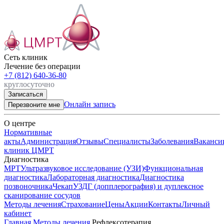
Сеть клиник

Лечение без операции
+7 (812) 640-36-80
круглосуточно
Записаться
Онлайн запись
Перезвоните мне
О центре
Нормативные
акты
Администрация
Отзывы
Специалисты
Заболевания
Ваканси
клиник ЦМРТ
Диагностика
МРТ
Ультразвуковое исследование (УЗИ)
Функциональная
диагностика
Лабораторная диагностика
Диагностика
позвоночника
Чекап
УЗДГ (допплерография) и дуплексное
сканирование сосудов
Методы лечения
Страхование
Цены
Акции
Контакты
Личный
кабинет
Главная
Методы лечения
Рефлексотерапия