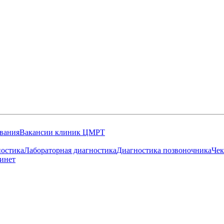
вания
Вакансии клиник ЦМРТ
остика
Лабораторная диагностика
Диагностика позвоночника
Чек
инет