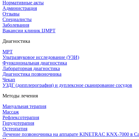
Нормативные акты
Администрация
Отзывы
Специалисты
Заболевания
Вакансии клиник ЦМРТ
Диагностика
МРТ
Ультразвуковое исследование (УЗИ)
Функциональная диагностика
Лабораторная диагностика
Диагностика позвоночника
Чекап
УЗДГ (допплерография) и дуплексное сканирование сосудов
Методы лечения
Мануальная терапия
Массаж
Рефлексотерапия
Гирудотерапия
Остеопатия
Лечение позвоночника на аппарате KINETRAC KNX-7000 в Са