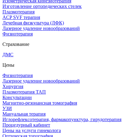
Изометрическая кинезиотерапия
Изготовление ортопедических стелек
Плазмотерапия
ACP SVF терапия
Лечебная физкультура (ЛФК)
Лазерное удаление новообразований
Физиотерапия
Страхование
ДМС
Цены
Физиотерапия
Лазерное удаление новообразований
Хирургия
Плазмотерапия ТАП
Консультации
Магнитно-резонансная томография
УЗИ
Мануальная терапия
Иглорефлексотерапия, фармакопунктура, гирудотерапия
Процедурный кабинет
Цены на услуги гинеколога
Оптическая топография