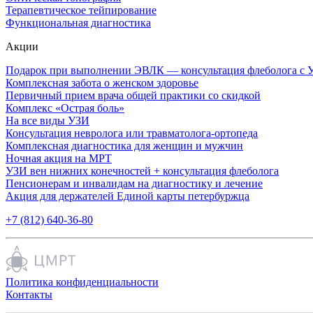
Терапевтическое тейпирование
Функциональная диагностика
Акции
Подарок при выполнении ЭВЛК — консультация флеболога с 
Комплексная забота о женском здоровье
Первичный прием врача общей практики со скидкой
Комплекс «Острая боль»
На все виды УЗИ
Консультация невролога или травматолога-ортопеда
Комплексная диагностика для женщин и мужчин
Ночная акция на МРТ
УЗИ вен нижних конечностей + консультация флеболога
Пенсионерам и инвалидам на диагностику и лечение
Акция для держателей Единой карты петербуржца
+7 (812) 640-36-80
Политика конфиденциальности
Контакты