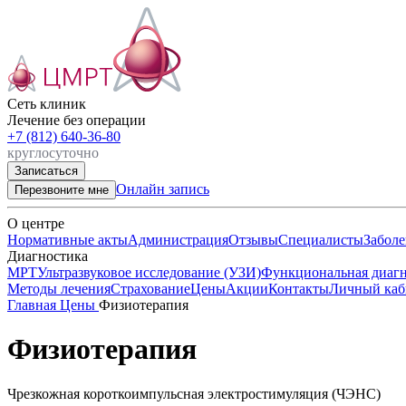
Сеть клиник

Лечение без операции
+7 (812) 640-36-80
круглосуточно
Записаться
Онлайн запись
Перезвоните мне
О центре
Нормативные акты
Администрация
Отзывы
Специалисты
Заболе
Диагностика
МРТ
Ультразвуковое исследование (УЗИ)
Функциональная диагн
Методы лечения
Страхование
Цены
Акции
Контакты
Личный каб
Главная
Цены
Физиотерапия
Физиотерапия
Чрезкожная короткоимпульсная электростимуляция (ЧЭНС)